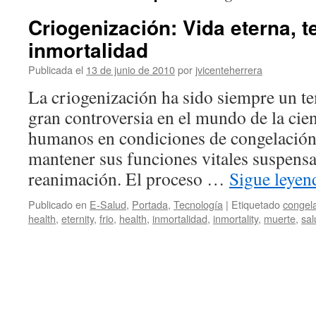
Criogenización: Vida eterna, t
inmortalidad
Publicada el
13 de junio de 2010
por
jvicenteherrera
La criogenización ha sido siempre un t
gran controversia en el mundo de la cie
humanos en condiciones de congelación,
mantener sus funciones vitales suspensa
reanimación. El proceso …
Sigue leye
Publicado en
E-Salud
,
Portada
,
Tecnología
|
Etiquetado
congel
health
,
eternity
,
frio
,
health
,
inmortalidad
,
inmortality
,
muerte
,
sal