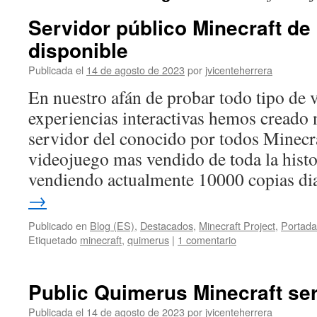
Servidor público Minecraft d
disponible
Publicada el
14 de agosto de 2023
por
jvicenteherrera
En nuestro afán de probar todo tipo de 
experiencias interactivas hemos creado 
servidor del conocido por todos Minecraf
videojuego mas vendido de toda la histo
vendiendo actualmente 10000 copias di
→
Publicado en
Blog (ES)
,
Destacados
,
Minecraft Project
,
Portada
Etiquetado
minecraft
,
quimerus
|
1 comentario
Public Quimerus Minecraft se
Publicada el
14 de agosto de 2023
por
jvicenteherrera