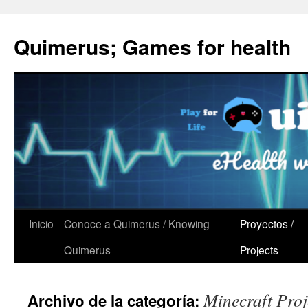
Quimerus; Games for health
Saltar
Inicio
Conoce a Quimerus / Knowing
Proyectos /
al
Quimerus
Projects
contenido
Minecraft Proj
Archivo de la categoría: