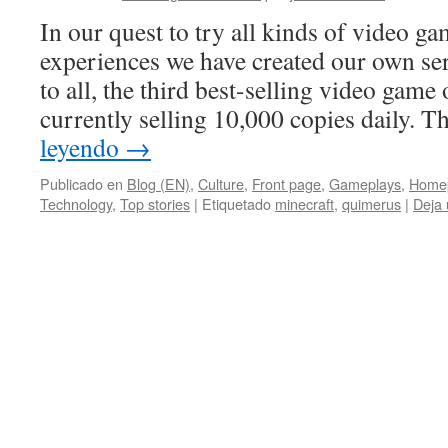
In our quest to try all kinds of video ga
experiences we have created our own s
to all, the third best-selling video game 
currently selling 10,000 copies daily
leyendo
→
Publicado en
Blog (EN)
,
Culture
,
Front page
,
Gameplays
,
Home
Technology
,
Top stories
|
Etiquetado
minecraft
,
quimerus
|
Deja 