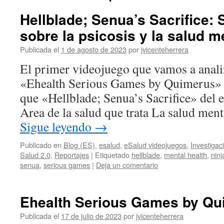
Hellblade; Senua’s Sacrifice:
sobre la psicosis y la salud m
Publicada el
1 de agosto de 2023
por
jvicenteherrera
El primer videojuego que vamos a analiz
«Ehealth Serious Games by Quimerus» 
que «Hellblade; Senua’s Sacrifice» del 
Area de la salud que trata La salud ment
Sigue leyendo
→
Publicado en
Blog (ES)
,
esalud
,
eSalud videojuegos
,
Investigac
Salud 2.0
,
Reportajes
|
Etiquetado
hellblade
,
mental health
,
ninj
senua
,
serious games
|
Deja un comentario
Ehealth Serious Games by Qu
Publicada el
17 de julio de 2023
por
jvicenteherrera