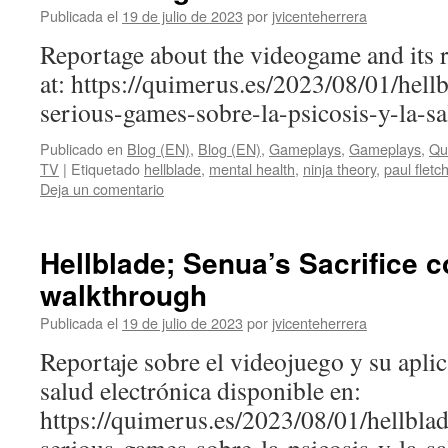
Publicada el
19 de julio de 2023
por
jvicenteherrera
Reportage about the videogame and its ro
at: https://quimerus.es/2023/08/01/hellb
serious-games-sobre-la-psicosis-y-la-
Publicado en
Blog (EN)
,
Blog (EN)
,
Gameplays
,
Gameplays
,
Qu
TV
|
Etiquetado
hellblade
,
mental health
,
ninja theory
,
paul fletc
Deja un comentario
Hellblade; Senua’s Sacrifice 
walkthrough
Publicada el
19 de julio de 2023
por
jvicenteherrera
Reportaje sobre el videojuego y su apli
salud electrónica disponible en:
https://quimerus.es/2023/08/01/hellblad