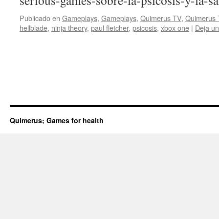
serious-games-sobre-la-psicosis-y-la-s
Publicado en
Gameplays
,
Gameplays
,
Quimerus TV
,
Quimerus 
hellblade
,
ninja theory
,
paul fletcher
,
psicosis
,
xbox one
|
Deja un
Quimerus; Games for health