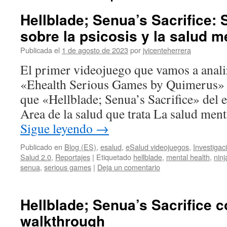
Hellblade; Senua’s Sacrifice:
sobre la psicosis y la salud m
Publicada el
1 de agosto de 2023
por
jvicenteherrera
El primer videojuego que vamos a analiz
«Ehealth Serious Games by Quimerus» 
que «Hellblade; Senua’s Sacrifice» del 
Area de la salud que trata La salud ment
Sigue leyendo
→
Publicado en
Blog (ES)
,
esalud
,
eSalud videojuegos
,
Investigac
Salud 2.0
,
Reportajes
|
Etiquetado
hellblade
,
mental health
,
ninj
senua
,
serious games
|
Deja un comentario
Hellblade; Senua’s Sacrifice 
walkthrough