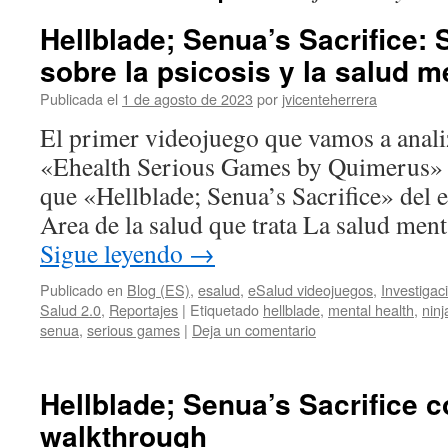
Hellblade; Senua’s Sacrifice:
sobre la psicosis y la salud m
Publicada el
1 de agosto de 2023
por
jvicenteherrera
El primer videojuego que vamos a analiz
«Ehealth Serious Games by Quimerus» 
que «Hellblade; Senua’s Sacrifice» del 
Area de la salud que trata La salud ment
Sigue leyendo
→
Publicado en
Blog (ES)
,
esalud
,
eSalud videojuegos
,
Investigac
Salud 2.0
,
Reportajes
|
Etiquetado
hellblade
,
mental health
,
ninj
senua
,
serious games
|
Deja un comentario
Hellblade; Senua’s Sacrifice 
walkthrough