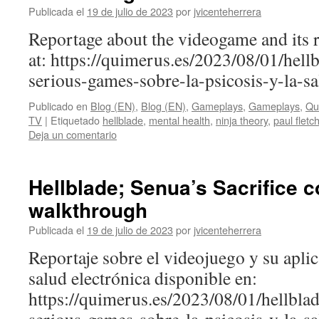
Publicada el
19 de julio de 2023
por
jvicenteherrera
Reportage about the videogame and its ro
at: https://quimerus.es/2023/08/01/hellb
serious-games-sobre-la-psicosis-y-la-
Publicado en
Blog (EN)
,
Blog (EN)
,
Gameplays
,
Gameplays
,
Qu
TV
|
Etiquetado
hellblade
,
mental health
,
ninja theory
,
paul fletc
Deja un comentario
Hellblade; Senua’s Sacrifice 
walkthrough
Publicada el
19 de julio de 2023
por
jvicenteherrera
Reportaje sobre el videojuego y su apli
salud electrónica disponible en:
https://quimerus.es/2023/08/01/hellblad