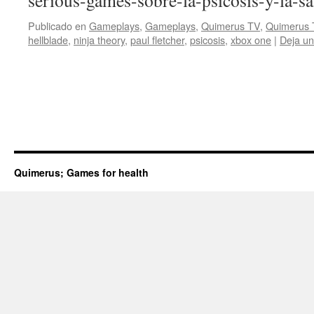
serious-games-sobre-la-psicosis-y-la-s
Publicado en
Gameplays
,
Gameplays
,
Quimerus TV
,
Quimerus 
hellblade
,
ninja theory
,
paul fletcher
,
psicosis
,
xbox one
|
Deja un
Quimerus; Games for health