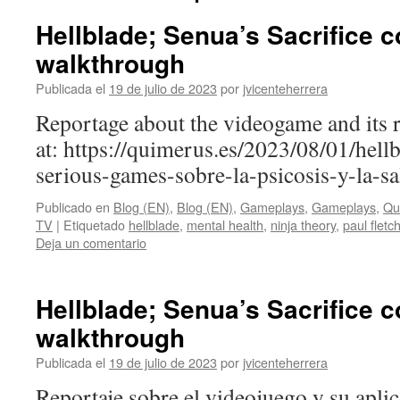
Hellblade; Senua’s Sacrifice 
walkthrough
Publicada el
19 de julio de 2023
por
jvicenteherrera
Reportage about the videogame and its ro
at: https://quimerus.es/2023/08/01/hellb
serious-games-sobre-la-psicosis-y-la-
Publicado en
Blog (EN)
,
Blog (EN)
,
Gameplays
,
Gameplays
,
Qu
TV
|
Etiquetado
hellblade
,
mental health
,
ninja theory
,
paul fletc
Deja un comentario
Hellblade; Senua’s Sacrifice 
walkthrough
Publicada el
19 de julio de 2023
por
jvicenteherrera
Reportaje sobre el videojuego y su apli