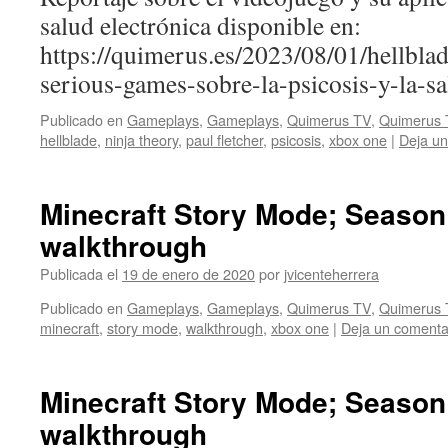
salud electrónica disponible en:
https://quimerus.es/2023/08/01/hellblad
serious-games-sobre-la-psicosis-y-la-s
Publicado en
Gameplays
,
Gameplays
,
Quimerus TV
,
Quimerus 
hellblade
,
ninja theory
,
paul fletcher
,
psicosis
,
xbox one
|
Deja un
Minecraft Story Mode; Season
walkthrough
Publicada el
19 de enero de 2020
por
jvicenteherrera
Publicado en
Gameplays
,
Gameplays
,
Quimerus TV
,
Quimerus 
minecraft
,
story mode
,
walkthrough
,
xbox one
|
Deja un comenta
Minecraft Story Mode; Season
walkthrough