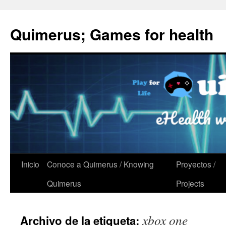
Quimerus; Games for health
Saltar
Inicio
Conoce a Quimerus / Knowing
Proyectos /
al
Quimerus
Projects
contenido
xbox one
Archivo de la etiqueta: