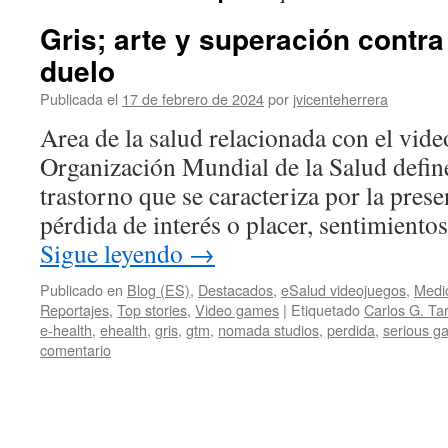
Gris; arte y superación contra
duelo
Publicada el
17 de febrero de 2024
por
jvicenteherrera
Area de la salud relacionada con el vid
Organización Mundial de la Salud defin
trastorno que se caracteriza por la presen
pérdida de interés o placer, sentimiento
Sigue leyendo
→
Publicado en
Blog (ES)
,
Destacados
,
eSalud videojuegos
,
Medi
Reportajes
,
Top stories
,
Video games
|
Etiquetado
Carlos G. Ta
e-health
,
ehealth
,
gris
,
gtm
,
nomada studios
,
perdida
,
serious g
comentario