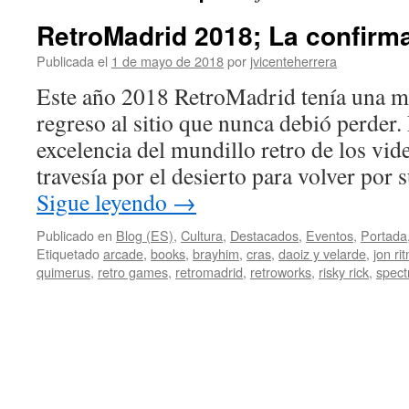
RetroMadrid 2018; La confirma
Publicada el
1 de mayo de 2018
por
jvicenteherrera
Este año 2018 RetroMadrid tenía una m
regreso al sitio que nunca debió perder. 
excelencia del mundillo retro de los vi
travesía por el desierto para volver por
Sigue leyendo
→
Publicado en
Blog (ES)
,
Cultura
,
Destacados
,
Eventos
,
Portada
Etiquetado
arcade
,
books
,
brayhim
,
cras
,
daoiz y velarde
,
jon ri
quimerus
,
retro games
,
retromadrid
,
retroworks
,
risky rick
,
spec