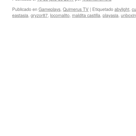
Publicado en
Gameplays
,
Quimerus TV
|
Etiquetado
abylight
,
cu
eastasia
,
gryzor87
,
locomalito
,
maldita castilla
,
playasia
,
unboxi