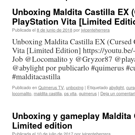
Unboxing Maldita Castilla EX (
PlayStation Vita [Limited Editi
Publicada el
8 de junio de 2018
por
jvicenteherrera
Unboxing Maldita Castilla EX (Cursed C
Vita [Limited Edition] https://youtu
Job @Locomalito y @Gryzor87 @playas
@abylight por publicarlo #quimerus #cu
#malditacastilla
Publicado en
Quimerus TV
,
unboxing
|
Etiquetado
abylight
,
curs
locomalito
,
maldita castilla
,
ps vita
,
quimerus
|
Deja un comentar
Unboxing y gameplay Maldita 
Limited edition
Publicada el
10 de julio de 2017
por
jvicenteherrera