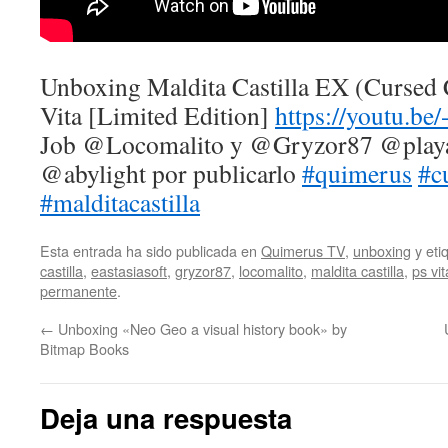
Unboxing Maldita Castilla EX (Cursed C
Vita [Limited Edition]
https://youtu.
Job @Locomalito y @Gryzor87 @playas
@abylight por publicarlo
#quimerus
#c
#malditacastilla
Esta entrada ha sido publicada en
Quimerus TV
,
unboxing
y eti
castilla
,
eastasiasoft
,
gryzor87
,
locomalito
,
maldita castilla
,
ps vit
permanente
.
←
Unboxing «Neo Geo a visual history book» by
Bitmap Books
Deja una respuesta