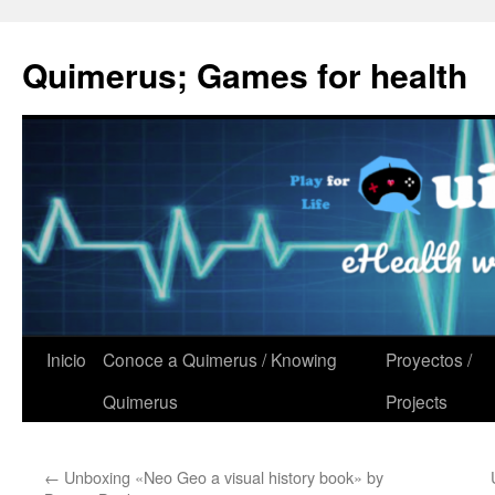
Quimerus; Games for health
Saltar
Inicio
Conoce a Quimerus / Knowing
Proyectos /
al
Quimerus
Projects
contenido
←
Unboxing «Neo Geo a visual history book» by