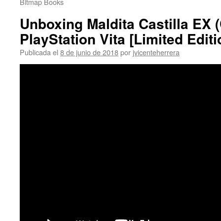
Bitmap Books
Unboxing Maldita Castilla EX (
PlayStation Vita [Limited Editi
Publicada el
8 de junio de 2018
por
jvicenteherrera