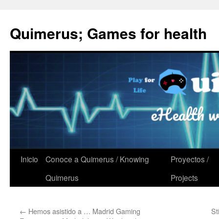
Quimerus; Games for health
Saltar
Inicio
Conoce a Quimerus / Knowing
Proyectos /
al
Quimerus
Projects
contenido
←
Hemos asistido a … Madrid Gaming
St