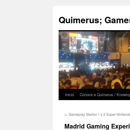
Quimerus; Games
Inicio
Conoce a Quimerus / Knowin
Saltar
al
←
Gameplay Starfox 1 y 2 Super Nintendo
contenido
Madrid Gaming Experie