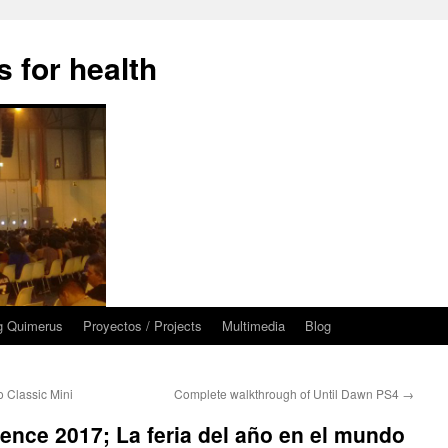
 for health
g Quimerus
Proyectos / Projects
Multimedia
Blog
 Classic Mini
Complete walkthrough of Until Dawn PS4
→
nce 2017; La feria del año en el mundo