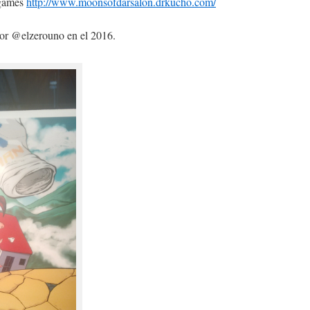
ogames
http://www.moonsofdarsalon.drkucho.com/
or @elzerouno en el 2016.