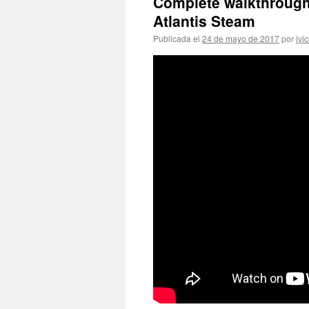
Complete walkthrough 
Atlantis Steam
Publicada el
24 de mayo de 2017
por
jvi