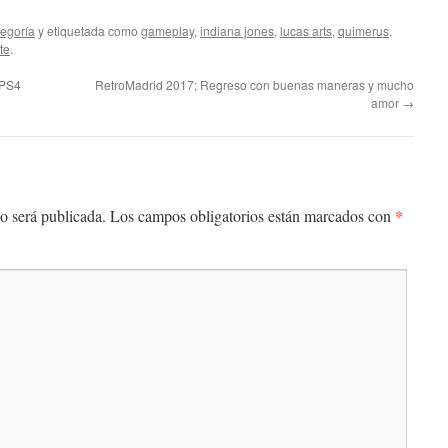
tegoría
y etiquetada como
gameplay
,
indiana jones
,
lucas arts
,
quimerus
,
te
.
 PS4
RetroMadrid 2017; Regreso con buenas maneras y mucho
amor
→
*
o será publicada.
Los campos obligatorios están marcados con