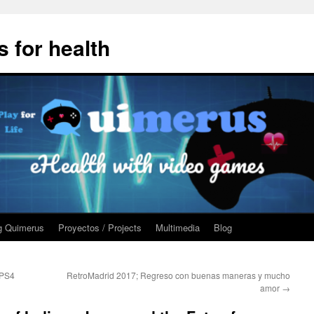
 for health
g Quimerus
Proyectos / Projects
Multimedia
Blog
 PS4
RetroMadrid 2017; Regreso con buenas maneras y mucho
amor
→