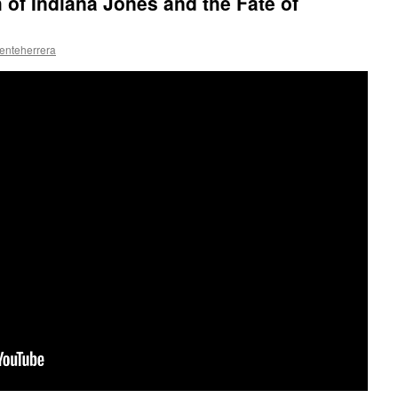
of Indiana Jones and the Fate of
centeherrera