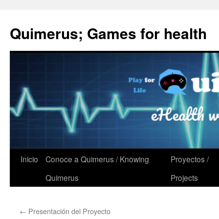
Quimerus; Games for health
Saltar
Inicio
Conoce a Quimerus / Knowing
Proyectos /
al
Quimerus
Projects
contenido
←
Presentación del Proyecto