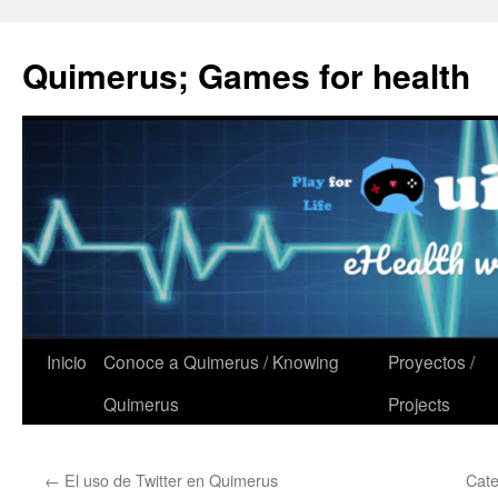
Quimerus; Games for health
Saltar
Inicio
Conoce a Quimerus / Knowing
Proyectos /
al
Quimerus
Projects
contenido
←
El uso de Twitter en Quimerus
Cate